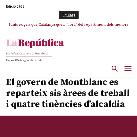
Edició 2933
TItulars
Junts exigeix que Catalunya quedi “fora” del repartiment dels menors
Junqueras demana a l’Estat que assumeixi “responsabilitats” pel “drama
humà” a Ceuta i avança que Catalunya haurà de continuar acollint
migrants de Ceuta
menors
Els Països Catalans al teu abast
Dijous, 06 de agost del 2026
El govern de Montblanc es
reparteix sis àrees de treball
i quatre tinències d’alcaldia