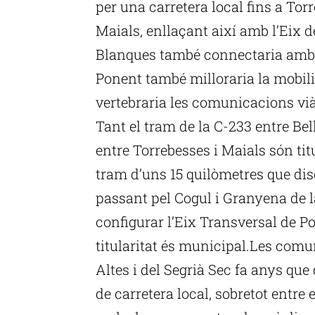
per una carretera local fins a Torr
Maials, enllaçant així amb l’Eix de
Blanques també connectaria amb l
Ponent també milloraria la mobilita
vertebraria les comunicacions vi
Tant el tram de la C-233 entre Bel
entre Torrebesses i Maials són titu
tram d’uns 15 quilòmetres que dis
passant pel Cogul i Granyena de l
configurar l’Eix Transversal de Po
titularitat és municipal.Les comu
Altes i del Segrià Sec fa anys qu
de carretera local, sobretot entre