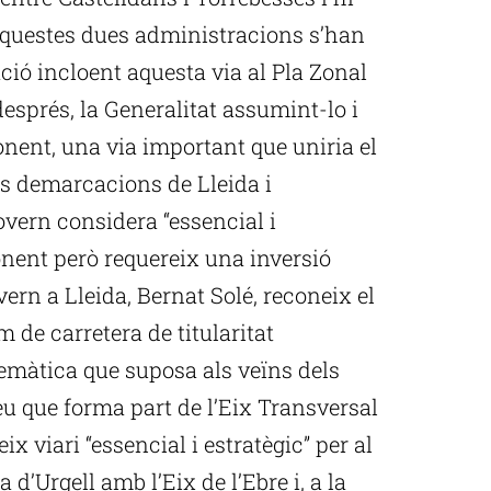
“Aquestes dues administracions s’han
ció incloent aquesta via al Pla Zonal
després, la Generalitat assumint-lo i
onent, una via important que uniria el
 les demarcacions de Lleida i
vern considera “essencial i
onent però requereix una inversió
ern a Lleida, Bernat Solé, reconeix el
 de carretera de titularitat
lemàtica que suposa als veïns dels
leu que forma part de l’Eix Transversal
x viari “essencial i estratègic” per al
d’Urgell amb l’Eix de l’Ebre i, a la