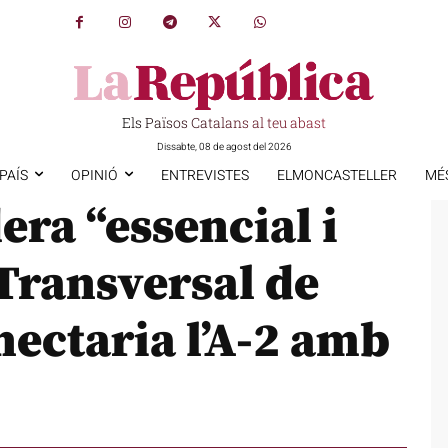
Els Països Catalans al teu abast
Dissabte, 08 de agost del 2026
PAÍS
OPINIÓ
ENTREVISTES
ELMONCASTELLER
MÉ
era “essencial i
 Transversal de
ectaria l’A-2 amb