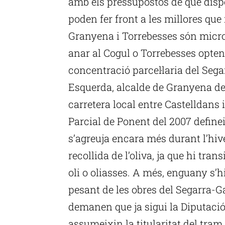
amb els pressupostos de què disp
poden fer front a les millores que r
Granyena i Torrebesses són microp
anar al Cogul o Torrebesses opten
concentració parcel·laria del Seg
Esquerda, alcalde de Granyena de 
carretera local entre Castelldans i
Parcial de Ponent del 2007 define
s’agreuja encara més durant l’hi
recollida de l’oliva, ja que hi tra
oli o oliasses. A més, enguany s’h
pesant de les obres del Segarra-G
demanen que ja sigui la Diputació 
assumeixin la titularitat del tram