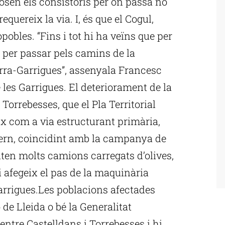
osen els consistoris per on passa no
equereix la via. I, és que el Cogul,
obles. “Fins i tot hi ha veïns que per
 per passar pels camins de la
arra-Garrigues”, assenyala Francesc
les Garrigues. El deteriorament de la
 Torrebesses, que el Pla Territorial
ix com a via estructurant primària,
vern, coincidint amb la campanya de
nsiten molts camions carregats d’olives,
i afegeix el pas de la maquinària
arrigues.Les poblacions afectades
de Lleida o bé la Generalitat
 entre Castelldans i Torrebesses i hi