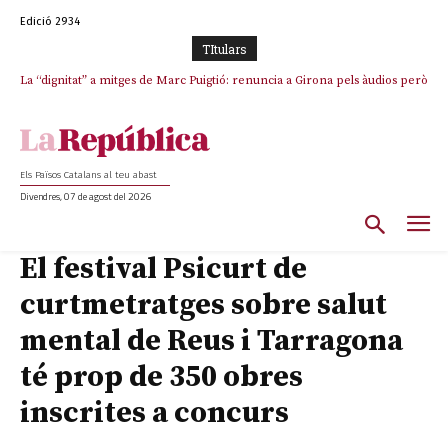
Edició 2934
TItulars
La “dignitat” a mitges de Marc Puigtió: renuncia a Girona pels àudios però
s’aferra als càrrecs remunerats de Sant Julià i el Consell Comarcal
Els Països Catalans al teu abast
Divendres, 07 de agost del 2026
El festival Psicurt de
curtmetratges sobre salut
mental de Reus i Tarragona
té prop de 350 obres
inscrites a concurs