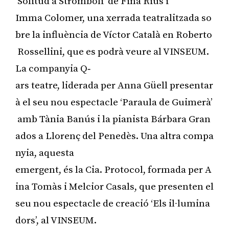
‘Solitud a Stromboli’ de Fina Rius i
Imma Colomer, una xerrada teatralitzada so
bre la influència de Víctor Català en Roberto
Rossellini, que es podrà veure al VINSEUM.
La companyia Q‐
ars teatre, liderada per Anna Güell presentar
à el seu nou espectacle ‘Paraula de Guimerà’
amb Tània Banús i la pianista Bárbara Gran
ados a Llorenç del Penedès. Una altra compa
nyia, aquesta
emergent, és la Cia. Protocol, formada per A
ina Tomàs i Melcior Casals, que presenten el
seu nou espectacle de creació ‘Els il∙lumina
dors’, al VINSEUM.