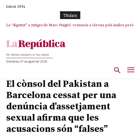
Edició 2934
TItulars
La “dignitat” a mitges de Marc Puigtió: renuncia a Girona pels àudios però
Junts exigeix que Catalunya quedi “fora” del repartiment dels menors
s’aferra als càrrecs remunerats de Sant Julià i el Consell Comarcal
migrants de Ceuta
Els Països Catalans al teu abast
Divendres, 07 de agost del 2026
El cònsol del Pakistan a
Barcelona cessat per una
denúncia d’assetjament
sexual afirma que les
acusacions són “falses”