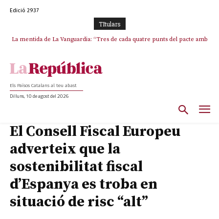
Edició 2937
TItulars
La mentida de La Vanguardia: “Tres de cada quatre punts del pacte amb
La covardia de l’independentisme català frena la caiguda de l’Estat a
ERC s’han complert”
Ceuta i Melilla
Els Països Catalans al teu abast
Dilluns, 10 de agost del 2026
El Consell Fiscal Europeu
adverteix que la
sostenibilitat fiscal
d’Espanya es troba en
situació de risc “alt”