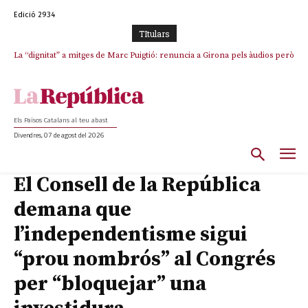
Edició 2934
TItulars
La “dignitat” a mitges de Marc Puigtió: renuncia a Girona pels àudios però
s’aferra als càrrecs remunerats de Sant Julià i el Consell Comarcal
Els Països Catalans al teu abast
Divendres, 07 de agost del 2026
El Consell de la República
demana que
l’independentisme sigui
“prou nombrós” al Congrés
per “bloquejar” una