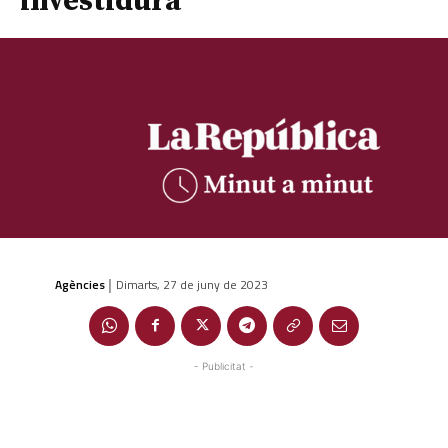
investidura
Agències
Dimarts, 27 de juny de 2023
|
- Publicitat -