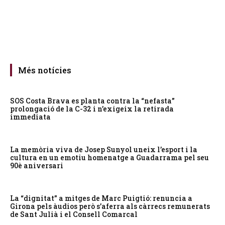
Més notícies
SOS Costa Brava es planta contra la “nefasta”
prolongació de la C-32 i n’exigeix la retirada
immediata
La memòria viva de Josep Sunyol uneix l’esport i la
cultura en un emotiu homenatge a Guadarrama pel seu
90è aniversari
La “dignitat” a mitges de Marc Puigtió: renuncia a
Girona pels àudios però s’aferra als càrrecs remunerats
de Sant Julià i el Consell Comarcal