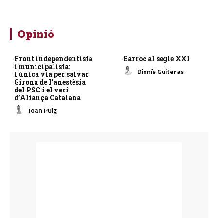
Opinió
Front independentista
Barroc al segle XXI
i municipalista:
Dionís Guiteras
l’única via per salvar
Girona de l’anestèsia
del PSC i el verí
d’Aliança Catalana
Joan Puig