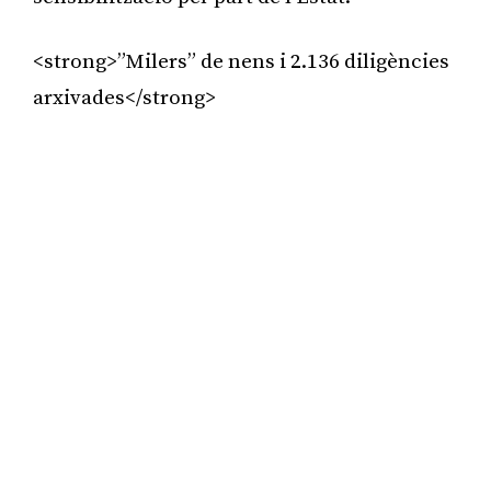
<strong>”Milers” de nens i 2.136 diligències
arxivades</strong>