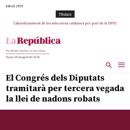
Edició 2933
TItulars
L’abandonament de les seleccions catalanes per part de la UFEC
espanyolitza l’esport del país
Els Països Catalans al teu abast
Dijous, 06 de agost del 2026
El Congrés dels Diputats
tramitarà per tercera vegada
la llei de nadons robats