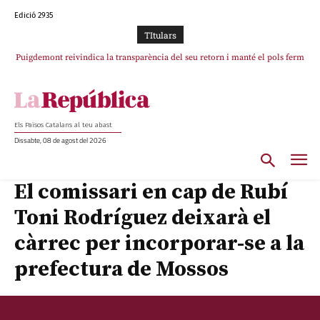
Edició 2935
TItulars
Puigdemont reivindica la transparència del seu retorn i manté el pols ferm
per la plena llibertat dels encausats
Els Països Catalans al teu abast
Dissabte, 08 de agost del 2026
El comissari en cap de Rubí
Toni Rodríguez deixarà el
càrrec per incorporar-se a la
prefectura de Mossos