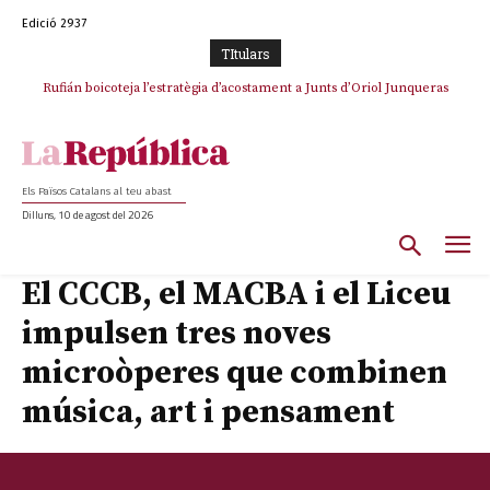
Edició 2937
TItulars
Rufián boicoteja l’estratègia d’acostament a Junts d’Oriol Junqueras
Rufián dinamita la unitat independentista amb un atac frontal al retorn
de Puigdemont
Els Països Catalans al teu abast
Dilluns, 10 de agost del 2026
El CCCB, el MACBA i el Liceu
impulsen tres noves
microòperes que combinen
música, art i pensament