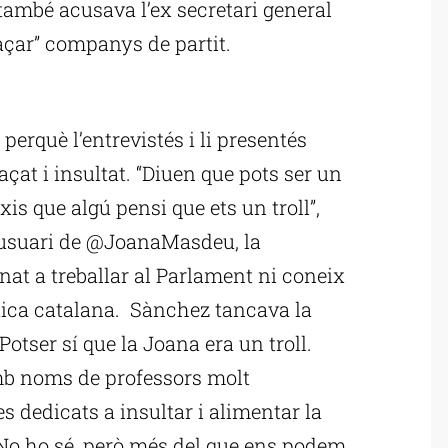
 i també acusava l’ex secretari general
açar” companys de partit.
ublicitat
perquè l’entrevistés i li presentés
çat i insultat. “Diuen que pots ser un
xis que algú pensi que ets un troll”,
l’usuari de @JoanaMasdeu, la
at a treballar al Parlament ni coneix
ítica catalana. Sànchez tancava la
otser sí que la Joana era un troll.
mb noms de professors molt
s dedicats a insultar i alimentar la
No ho sé, però més del que ens podem