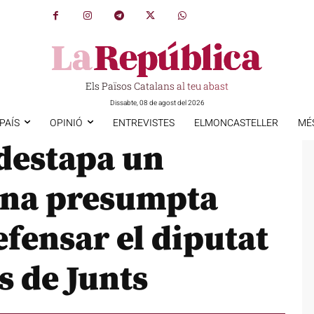
Els Països Catalans al teu abast
Dissabte, 08 de agost del 2026
PAÍS
OPINIÓ
ENTREVISTES
ELMONCASTELLER
MÉ
 destapa un
’una presumpta
efensar el diputat
s de Junts