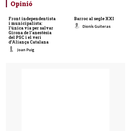
Opinió
Front independentista
Barroc al segle XXI
i municipalista:
Dionís Guiteras
l’única via per salvar
Girona de l’anestèsia
del PSC i el verí
d’Aliança Catalana
Joan Puig