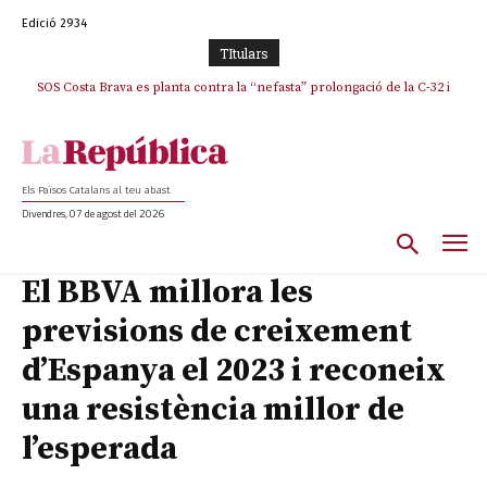
Edició 2934
TItulars
SOS Costa Brava es planta contra la “nefasta” prolongació de la C-32 i
n’exigeix la retirada immediata
Els Països Catalans al teu abast
Divendres, 07 de agost del 2026
El BBVA millora les
previsions de creixement
d’Espanya el 2023 i reconeix
una resistència millor de
l’esperada