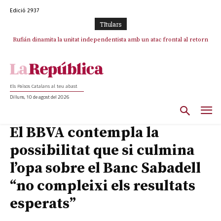
Edició 2937
TItulars
Rufián dinamita la unitat independentista amb un atac frontal al retorn
de Puigdemont
Els Països Catalans al teu abast
Dilluns, 10 de agost del 2026
El BBVA contempla la
possibilitat que si culmina
l’opa sobre el Banc Sabadell
“no compleixi els resultats
esperats”