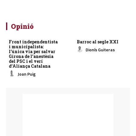
Opinió
Front independentista
Barroc al segle XXI
i municipalista:
Dionís Guiteras
l’única via per salvar
Girona de l’anestèsia
del PSC i el verí
d’Aliança Catalana
Joan Puig