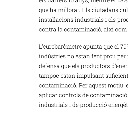
que ha millorat. Els ciutadans cu
instal·lacions industrials i els pr
contra la contaminació, així com a
L’eurobaròmetre apunta que el 79
indústries no estan fent prou per mi
defensa que els productors d’energ
tampoc estan impulsant suficients
contaminació. Per aquest motiu, 
aplicar controls de contaminació m
industrials i de producció energèt
P