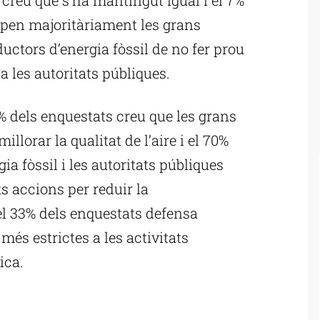
lpen majoritàriament les grans
oductors d’energia fòssil de no fer prou
 les autoritats públiques.
% dels enquestats creu que les grans
llorar la qualitat de l’aire i el 70%
ia fòssil i les autoritats públiques
 accions per reduir la
el 33% dels enquestats defensa
és estrictes a les activitats
ica.
ublicitat