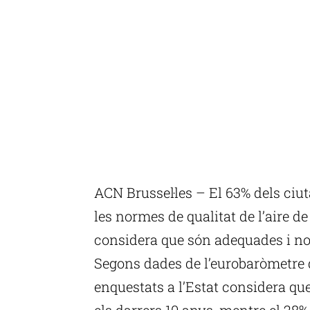
ACN Brussel·les – El 63% dels ciut
les normes de qualitat de l’aire d
considera que són adequades i no
Segons dades de l’eurobaròmetre de
enquestats a l’Estat considera que 
els darrers 10 anys, mentre el 28%