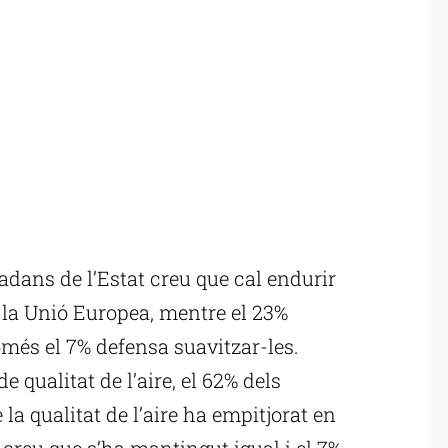
adans de l’Estat creu que cal endurir
e la Unió Europea, mentre el 23%
més el 7% defensa suavitzar-les.
 qualitat de l’aire, el 62% dels
la qualitat de l’aire ha empitjorat en
 creu que s’ha mantingut igual i el 7%