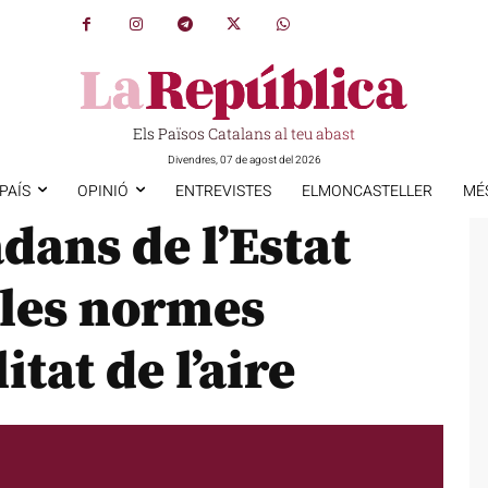
Els Països Catalans al teu abast
Divendres, 07 de agost del 2026
PAÍS
OPINIÓ
ENTREVISTES
ELMONCASTELLER
MÉ
dans de l’Estat
 les normes
tat de l’aire