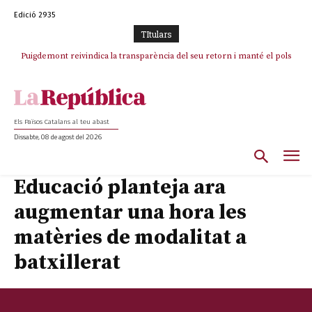
Edició 2935
TItulars
Puigdemont reivindica la transparència del seu retorn i manté el pols
Portugal acusa Espanya de provocar un “efecte crida” massiu per la seva
ferm per la plena llibertat dels encausats
“manca de regulació” migratòria
Els Països Catalans al teu abast
Dissabte, 08 de agost del 2026
Educació planteja ara
augmentar una hora les
matèries de modalitat a
batxillerat