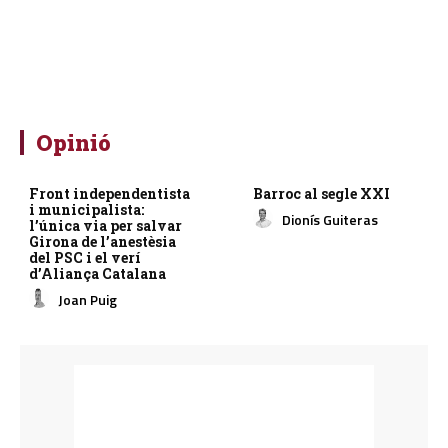
Opinió
Front independentista
Barroc al segle XXI
i municipalista:
Dionís Guiteras
l’única via per salvar
Girona de l’anestèsia
del PSC i el verí
d’Aliança Catalana
Joan Puig