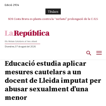
Edició 2934
TItulars
SOS Costa Brava es planta contra la “nefasta” prolongació de la C-32 i
n’exigeix la retirada immediata
Els Països Catalans al teu abast
Divendres, 07 de agost del 2026
Educació estudia aplicar
mesures cautelars a un
docent de Lleida imputat per
abusar sexualment d’una
menor