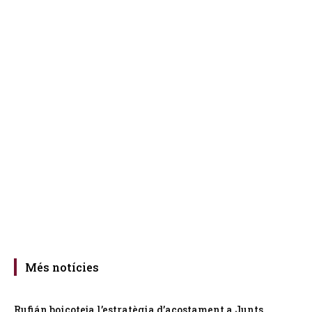
Més notícies
Rufián boicoteja l’estratègia d’acostament a Junts