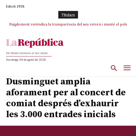
Edició 2936
TItulars
Puigdemont reivindica la transparència del seu retorn i manté el pols
Portugal acusa Espanya de provocar un “efecte crida” massiu per la seva
ferm per la plena llibertat dels encausats
“manca de regulació” migratòria
Els Països Catalans al teu abast
Diumenge, 09 de agost del 2026
Dusminguet amplia
aforament per al concert de
comiat després d’exhaurir
les 3.000 entrades inicials