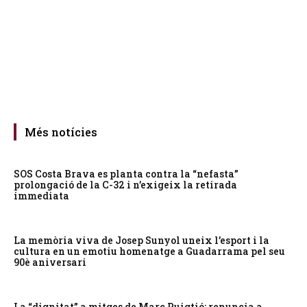
Més notícies
SOS Costa Brava es planta contra la “nefasta”
prolongació de la C-32 i n’exigeix la retirada
immediata
La memòria viva de Josep Sunyol uneix l’esport i la
cultura en un emotiu homenatge a Guadarrama pel seu
90è aniversari
La “dignitat” a mitges de Marc Puigtió: renuncia a