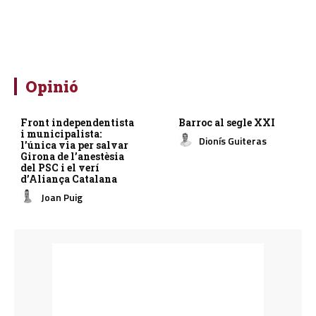
Opinió
Front independentista
Barroc al segle XXI
i municipalista:
Dionís Guiteras
l’única via per salvar
Girona de l’anestèsia
del PSC i el verí
d’Aliança Catalana
Joan Puig