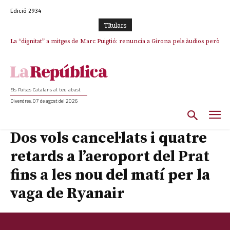
Edició 2934
TItulars
La “dignitat” a mitges de Marc Puigtió: renuncia a Girona pels àudios però
s’aferra als càrrecs remunerats de Sant Julià i el Consell Comarcal
Els Països Catalans al teu abast
Divendres, 07 de agost del 2026
Dos vols cancel·lats i quatre
retards a l’aeroport del Prat
fins a les nou del matí per la
vaga de Ryanair