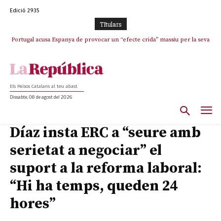
Edició 2935
TItulars
Portugal acusa Espanya de provocar un “efecte crida” massiu per la seva
El col·lapse de l’operació de Marc Puigtió a Girona: desbandada de
l’oportunisme i fracàs de ‘Militància Decidim’
“manca de regulació” migratòria
Els Països Catalans al teu abast
Dissabte, 08 de agost del 2026
Díaz insta ERC a “seure amb
serietat a negociar” el
suport a la reforma laboral:
“Hi ha temps, queden 24
hores”