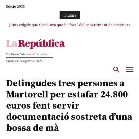
Edició 2933
TItulars
Junts exigeix que Catalunya quedi “fora” del repartiment dels menors
migrants de Ceuta
Els Països Catalans al teu abast
Dijous, 06 de agost del 2026
Detingudes tres persones a
Martorell per estafar 24.800
euros fent servir
documentació sostreta d’una
bossa de mà