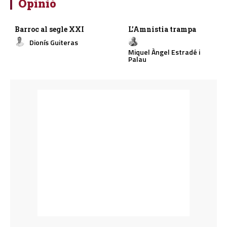
Opinió
Barroc al segle XXI
L’Amnistia trampa
Dionís Guiteras
Miquel Àngel Estradé i
Palau