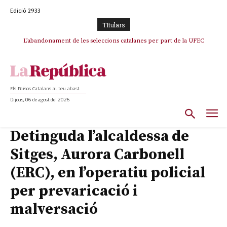
Edició 2933
TItulars
TV3 perd el lideratge després de 23 mesos: Una deriva sense continguts i
L’abandonament de les seleccions catalanes per part de la UFEC
en clau espanyola deixa el canal a mans de TVE
espanyolitza l’esport del país
Els Països Catalans al teu abast
Dijous, 06 de agost del 2026
Detinguda l’alcaldessa de
Sitges, Aurora Carbonell
(ERC), en l’operatiu policial
per prevaricació i
malversació