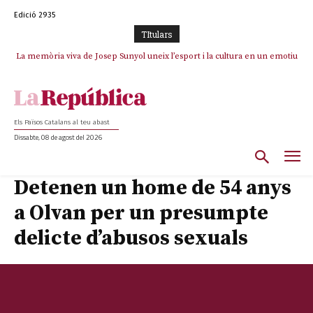
Edició 2935
TItulars
La memòria viva de Josep Sunyol uneix l’esport i la cultura en un emotiu
La “dignitat” a mitges de Marc Puigtió: renuncia a Girona pels àudios però
s’aferra als càrrecs remunerats de Sant Julià i el Consell Comarcal
homenatge a Guadarrama pel seu 90è aniversari
Els Països Catalans al teu abast
Dissabte, 08 de agost del 2026
Detenen un home de 54 anys
a Olvan per un presumpte
delicte d’abusos sexuals