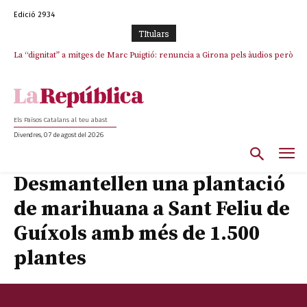
Edició 2934
TItulars
La “dignitat” a mitges de Marc Puigtió: renuncia a Girona pels àudios però
s’aferra als càrrecs remunerats de Sant Julià i el Consell Comarcal
Els Països Catalans al teu abast
Divendres, 07 de agost del 2026
Desmantellen una plantació
de marihuana a Sant Feliu de
Guíxols amb més de 1.500
plantes