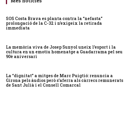
Més notícies
SOS Costa Brava es planta contra la “nefasta”
prolongació de la C-32 i n’exigeix la retirada
immediata
La memòria viva de Josep Sunyol uneix l’esport i la
cultura en un emotiu homenatge a Guadarrama pel seu
90è aniversari
La “dignitat” a mitges de Marc Puigtió: renuncia a
Girona pels àudios però s’aferra als càrrecs remunerats
de Sant Julià i el Consell Comarcal