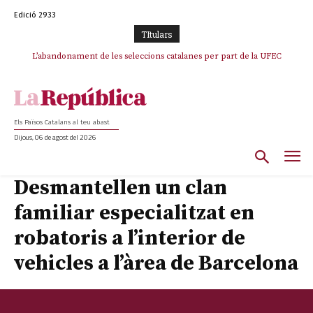
Edició 2933
TItulars
L’abandonament de les seleccions catalanes per part de la UFEC
espanyolitza l’esport del país
Els Països Catalans al teu abast
Dijous, 06 de agost del 2026
Desmantellen un clan
familiar especialitzat en
robatoris a l’interior de
vehicles a l’àrea de Barcelona