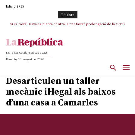
Edició 2935
TItulars
SOS Costa Brava es planta contra la “nefasta” prolongació de la C-32 i
n’exigeix la retirada immediata
Els Països Catalans al teu abast
Dissabte, 08 de agost del 2026
Desarticulen un taller
mecànic il·legal als baixos
d’una casa a Camarles