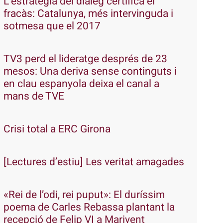
L’estratègia del diàleg certifica el
fracàs: Catalunya, més intervinguda i
sotmesa que el 2017
TV3 perd el lideratge després de 23
mesos: Una deriva sense continguts i
en clau espanyola deixa el canal a
mans de TVE
Crisi total a ERC Girona
[Lectures d’estiu] Les veritat amagades
«Rei de l’odi, rei puput»: El duríssim
poema de Carles Rebassa plantant la
recepció de Felip VI a Marivent