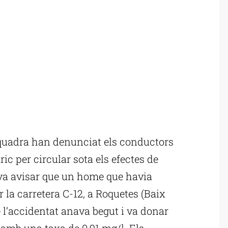
uadra han denunciat els conductors
ric per circular sota els efectes de
s va avisar que un home que havia
 la carretera C-12, a Roquetes (Baix
e l’accidentat anava begut i va donar
 amb una taxa de 0,91 mg/l. Els