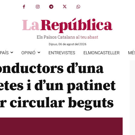
Els Països Catalans al teu abast
Dijous, 06 de agost del 2026
PAÍS
OPINIÓ
ENTREVISTES
ELMONCASTELLER
MÉ
onductors d’una
tes i d’un patinet
r circular beguts