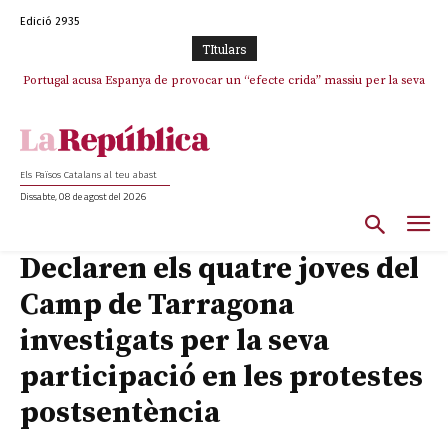
Edició 2935
TItulars
Portugal acusa Espanya de provocar un “efecte crida” massiu per la seva
“manca de regulació” migratòria
Els Països Catalans al teu abast
Dissabte, 08 de agost del 2026
Declaren els quatre joves del
Camp de Tarragona
investigats per la seva
participació en les protestes
postsentència