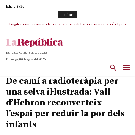
Edició 2936
TItulars
Puigdemont reivindica la transparència del seu retorn i manté el pols
ferm per la plena llibertat dels encausats
Els Països Catalans al teu abast
Diumenge, 09 de agost del 2026
De camí a radioteràpia per
una selva il·lustrada: Vall
d’Hebron reconverteix
l’espai per reduir la por dels
infants