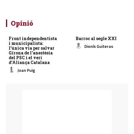
Opinió
Front independentista
Barroc al segle XXI
i municipalista:
Dionís Guiteras
l’única via per salvar
Girona de l’anestèsia
del PSC i el verí
d’Aliança Catalana
Joan Puig