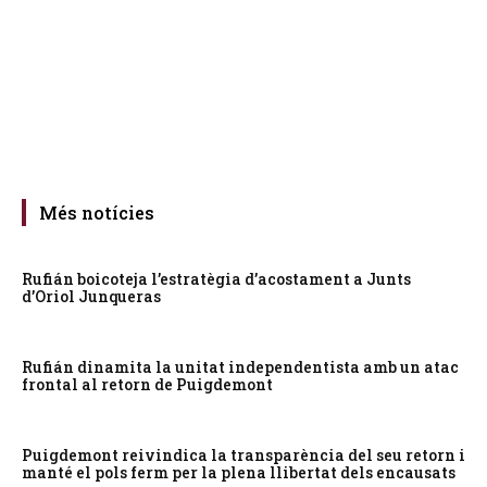
Més notícies
Rufián boicoteja l’estratègia d’acostament a Junts
d’Oriol Junqueras
Rufián dinamita la unitat independentista amb un atac
frontal al retorn de Puigdemont
Puigdemont reivindica la transparència del seu retorn i
manté el pols ferm per la plena llibertat dels encausats