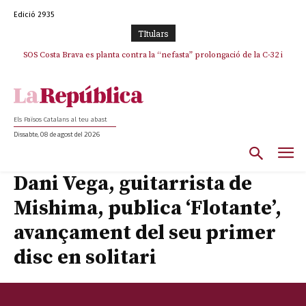
Edició 2935
TItulars
SOS Costa Brava es planta contra la “nefasta” prolongació de la C-32 i
La memòria viva de Josep Sunyol uneix l’esport i la cultura en un emotiu
homenatge a Guadarrama pel seu 90è aniversari
n’exigeix la retirada immediata
Els Països Catalans al teu abast
Dissabte, 08 de agost del 2026
Dani Vega, guitarrista de
Mishima, publica ‘Flotante’,
avançament del seu primer
disc en solitari