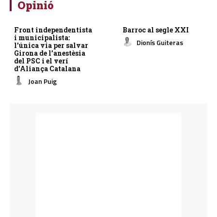
Opinió
Front independentista
Barroc al segle XXI
i municipalista:
Dionís Guiteras
l’única via per salvar
Girona de l’anestèsia
del PSC i el verí
d’Aliança Catalana
Joan Puig