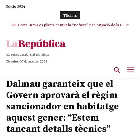
Edició 2934
TItulars
SOS Costa Brava es planta contra la “nefasta” prolongació de la C-32 i
n’exigeix la retirada immediata
Els Països Catalans al teu abast
Divendres, 07 de agost del 2026
Dalmau garanteix que el
Govern aprovarà el règim
sancionador en habitatge
aquest gener: “Estem
tancant detalls tècnics”