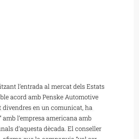
zant l’entrada al mercat dels Estats
sible acord amb Penske Automotive
t divendres en un comunicat, ha
s” amb l’empresa americana amb
 finals d’aquesta dècada. El conseller
, afirma que la companyia “vol ser