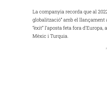
P
La companyia recorda que al 2022 
globalització” amb el llançament
“èxit” l’aposta feta fora d’Europa
Mèxic i Turquia.
P