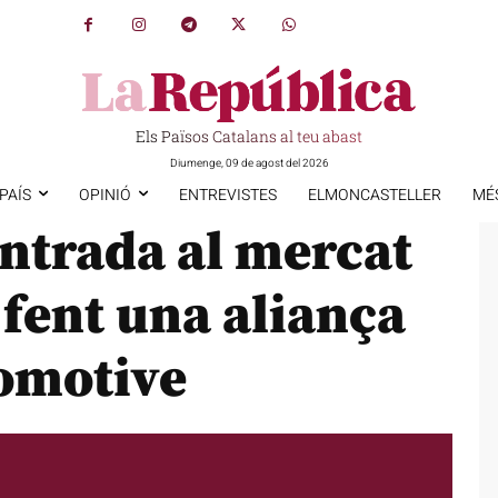
Els Països Catalans al teu abast
Diumenge, 09 de agost del 2026
PAÍS
OPINIÓ
ENTREVISTES
ELMONCASTELLER
MÉ
entrada al mercat
 fent una aliança
omotive