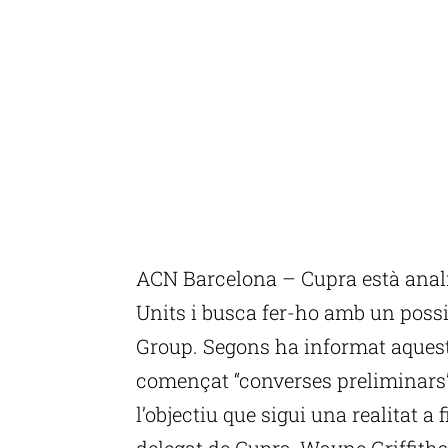
ACN Barcelona – Cupra està analit
Units i busca fer-ho amb un pos
Group. Segons ha informat aques
començat “converses preliminar
l’objectiu que sigui una realitat a
delegat de Cupra, Wayne Griffiths