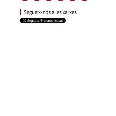
Segueix-nos a les xarxes