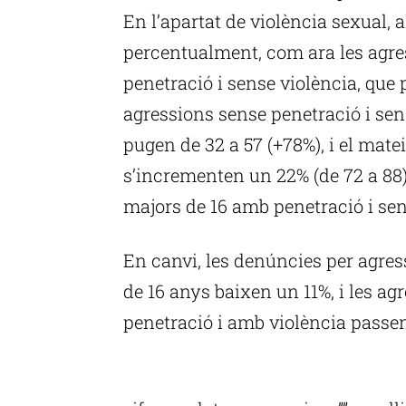
En l’apartat de violència sexual, 
percentualment, com ara les agr
penetració i sense violència, que 
agressions sense penetració i sen
pugen de 32 a 57 (+78%), i el mate
s’incrementen un 22% (de 72 a 88
majors de 16 amb penetració i sens
En canvi, les denúncies per agre
de 16 anys baixen un 11%, i les a
penetració i amb violència passen 
P