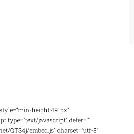
 style=”min-height:491px”
t type=”text/javascript” defer=””
et/QTS4j/embed.js” charset=”utf-8″