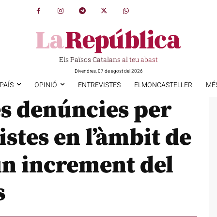
Els Països Catalans al teu abast
Divendres, 07 de agost del 2026
PAÍS
OPINIÓ
ENTREVISTES
ELMONCASTELLER
MÉ
es denúncies per
istes en l’àmbit de
un increment del
s