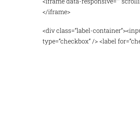
<iframe data-responsive=”” scrol
</iframe>
<div class=”label-container”><in
type=”checkbox” /> <label for=”ch