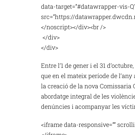
data-target=”#datawrapper-vis-Q
src=”https://datawrapper.dwcdn.ne
</noscript></div><br />
</div>
</div>
Entre l’1 de gener i el 31 d’octubr
que en el mateix període de l’any
la creació de la nova Comissaria 
abordatge integral de les violènci
denúncies i acompanyar les víct
<iframe data-responsive=”” scrol
</iframe>