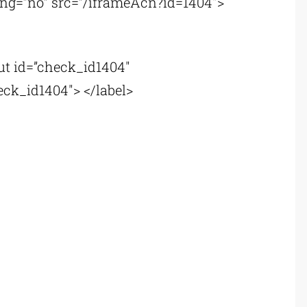
ling=”no” src=”/iframeAcn?id=1404″>
put id=”check_id1404″
eck_id1404″> </label>