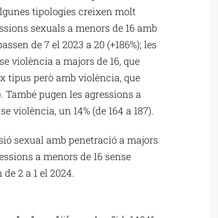
algunes tipologies creixen molt
essions sexuals a menors de 16 amb
passen de 7 el 2023 a 20 (+186%); les
se violència a majors de 16, que
ix tipus però amb violència, que
). També pugen les agressions a
e violència, un 14% (de 164 a 187).
ssió sexual amb penetració a majors
gressions a menors de 16 sense
de 2 a 1 el 2024.
ublicitat