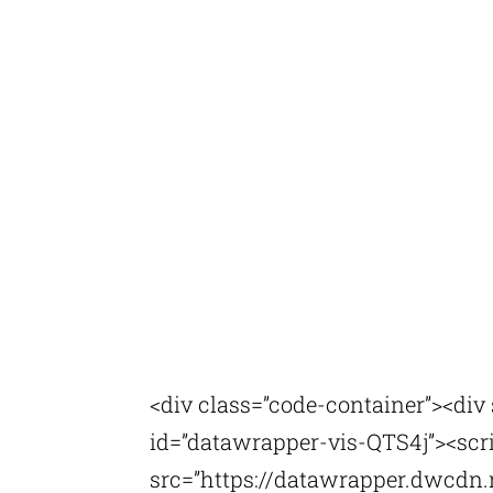
<div class=”code-container”><div
id=”datawrapper-vis-QTS4j”><scrip
src=”https://datawrapper.dwcdn.n