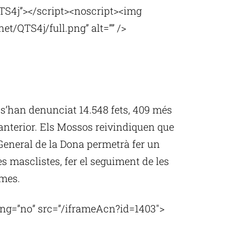
TS4j”></script><noscript><img
t/QTS4j/full.png” alt=”” />
e, s’han denunciat 14.548 fets, 409 més
 anterior. Els Mossos reivindiquen que
General de la Dona permetrà fer un
es masclistes, fer el seguiment de les
imes.
ling=”no” src=”/iframeAcn?id=1403″>