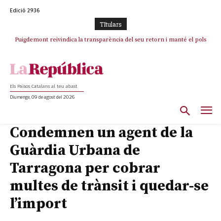
Edició 2936
TItulars
Puigdemont reivindica la transparència del seu retorn i manté el pols
ferm per la plena llibertat dels encausats
Els Països Catalans al teu abast
Diumenge, 09 de agost del 2026
Condemnen un agent de la
Guàrdia Urbana de
Tarragona per cobrar
multes de trànsit i quedar-se
l’import