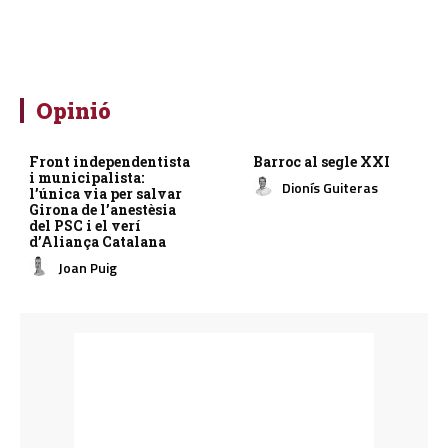
Opinió
Front independentista
Barroc al segle XXI
i municipalista:
Dionís Guiteras
l’única via per salvar
Girona de l’anestèsia
del PSC i el verí
d’Aliança Catalana
Joan Puig