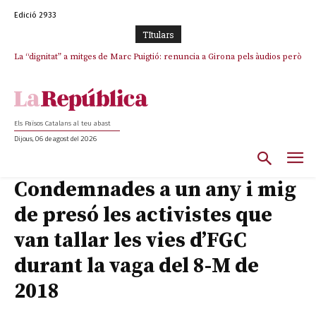
Edició 2933
TItulars
La “dignitat” a mitges de Marc Puigtió: renuncia a Girona pels àudios però
Junts exigeix que Catalunya quedi “fora” del repartiment dels menors
s’aferra als càrrecs remunerats de Sant Julià i el Consell Comarcal
migrants de Ceuta
Els Països Catalans al teu abast
Dijous, 06 de agost del 2026
Condemnades a un any i mig
de presó les activistes que
van tallar les vies d’FGC
durant la vaga del 8-M de
2018