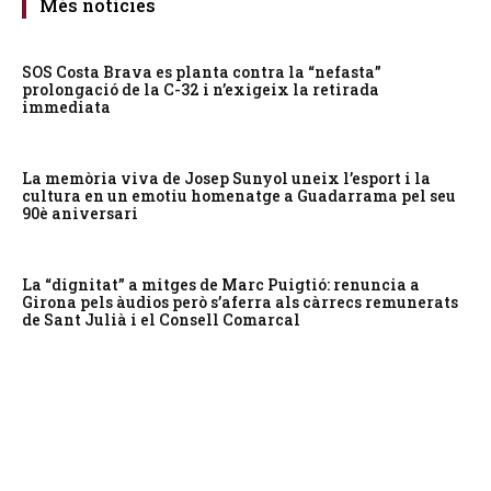
Més notícies
SOS Costa Brava es planta contra la “nefasta”
prolongació de la C-32 i n’exigeix la retirada
immediata
La memòria viva de Josep Sunyol uneix l’esport i la
cultura en un emotiu homenatge a Guadarrama pel seu
90è aniversari
La “dignitat” a mitges de Marc Puigtió: renuncia a
Girona pels àudios però s’aferra als càrrecs remunerats
de Sant Julià i el Consell Comarcal