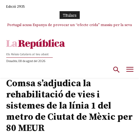
Edició 2935
TItulars
Portugal acusa Espanya de provocar un “efecte crida” massiu per la seva
“manca de regulació” migratòria
Els Països Catalans al teu abast
Dissabte, 08 de agost del 2026
Comsa s’adjudica la
rehabilitació de vies i
sistemes de la línia 1 del
metro de Ciutat de Mèxic per
80 MEUR