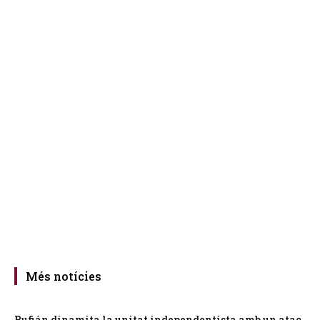
Més notícies
Rufián dinamita la unitat independentista amb un atac