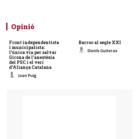
Opinió
Front independentista
Barroc al segle XXI
i municipalista:
Dionís Guiteras
l’única via per salvar
Girona de l’anestèsia
del PSC i el verí
d’Aliança Catalana
Joan Puig