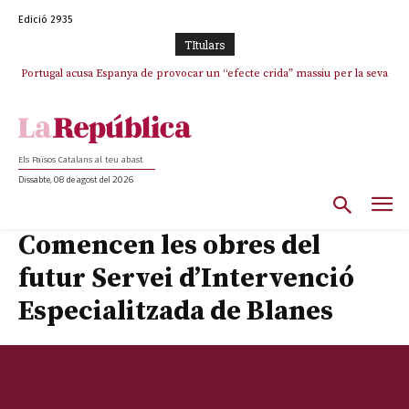
Edició 2935
TItulars
Portugal acusa Espanya de provocar un “efecte crida” massiu per la seva
El col·lapse de l’operació de Marc Puigtió a Girona: desbandada de
l’oportunisme i fracàs de ‘Militància Decidim’
“manca de regulació” migratòria
Els Països Catalans al teu abast
Dissabte, 08 de agost del 2026
Comencen les obres del
futur Servei d’Intervenció
Especialitzada de Blanes