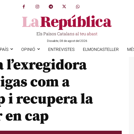
Els Països Catalans al teu abast
Dissabte, 08 de agost del 2026
PAÍS
OPINIÓ
ENTREVISTES
ELMONCASTELLER
MÉ
 l’exregidora
igas com a
p i recupera la
r en cap