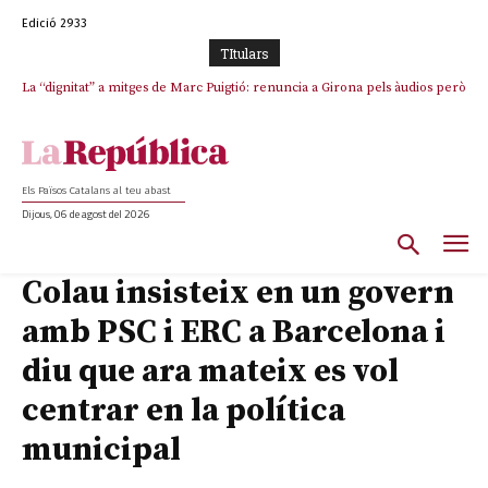
Edició 2933
TItulars
La “dignitat” a mitges de Marc Puigtió: renuncia a Girona pels àudios però
s’aferra als càrrecs remunerats de Sant Julià i el Consell Comarcal
Els Països Catalans al teu abast
Dijous, 06 de agost del 2026
Colau insisteix en un govern
amb PSC i ERC a Barcelona i
diu que ara mateix es vol
centrar en la política
municipal