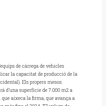
’equips de càrrega de vehicles
licar la capacitat de producció de la
ccidental). Els propers mesos
à d’una superfície de 7.000 m2 a
i que aixeca la firma, que avança a
s més fins el 2024. “El volum de