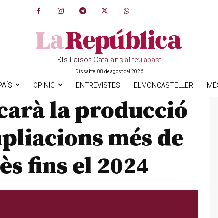
Els Països Catalans al teu abast
Dissabte, 08 de agost del 2026
PAÍS
OPINIÓ
ENTREVISTES
ELMONCASTELLER
MÉ
carà la producció
mpliacions més de
ès fins el 2024