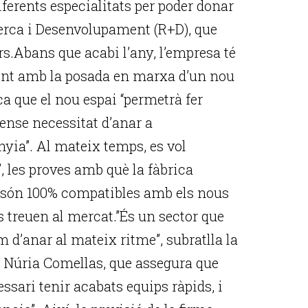
iferents especialitats per poder donar
erca i Desenvolupament (R+D), que
rs.Abans que acabi l’any, l’empresa té
ent amb la posada en marxa d’un nou
ca que el nou espai “permetrà fer
ense necessitat d’anar a
nyia”. Al mateix temps, es vol
’, les proves amb què la fàbrica
rs són 100% compatibles amb els nous
s treuen al mercat.”És un sector que
m d’anar al mateix ritme”, subratlla la
, Núria Comellas, que assegura que
essari tenir acabats equips ràpids, i