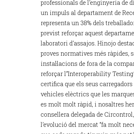
professionals de l’enginyeria de d
un impuls al departament de Rec
representa un 38% dels treballado
previst reforçar aquest departam
laboratori d’assajos. Hinojo desta
proves normatives més ràpides, s
instal·lacions de fora de la compa
reforçar l”Interoperability Testing
certifica que els seus carregado
vehicles elèctrics que les marque
es molt molt ràpid, i nosaltres he
consellera delegada de Circontrol
l’evolució del mercat “fa molt nec