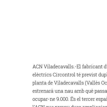
ACN Viladecavalls.-El fabricant d
elèctrics Circontrol té previst dup
planta de Viladecavalls (Vallès O
estrenarà una nau amb què passar
ocupar-ne 9.000. És el tercer espa
l’ACN que preveu dues ampliacion