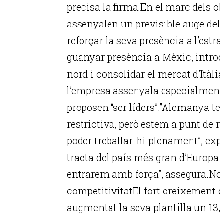
precisa la firma.En el marc dels o
assenyalen un previsible auge del
reforçar la seva presència a l’estra
guanyar presència a Mèxic, introd
nord i consolidar el mercat d’Itàli
l’empresa assenyala especialment
proposen “ser líders”.”Alemanya t
restrictiva, però estem a punt de 
poder treballar-hi plenament”, exp
tracta del país més gran d’Europa
entrarem amb força”, assegura.No
competitivitatEl fort creixement d
augmentat la seva plantilla un 13