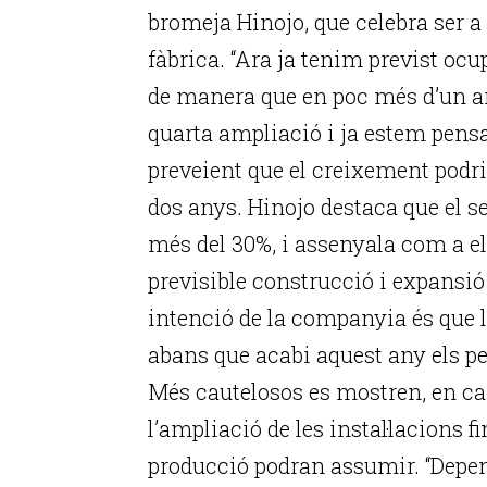
bromeja Hinojo, que celebra ser a p
fàbrica. “Ara ja tenim previst ocu
de manera que en poc més d’un a
quarta ampliació i ja estem pensa
preveient que el creixement podri
dos anys. Hinojo destaca que el s
més del 30%, i assenyala com a el
previsible construcció i expansió
intenció de la companyia és que l
abans que acabi aquest any els pe
Més cautelosos es mostren, en can
l’ampliació de les instal·lacions f
producció podran assumir. “Depend