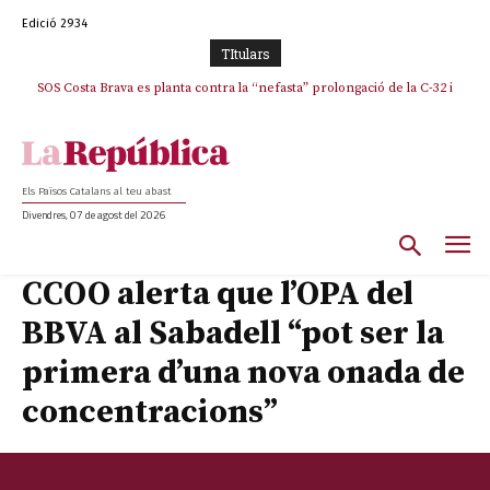
Edició 2934
TItulars
SOS Costa Brava es planta contra la “nefasta” prolongació de la C-32 i
n’exigeix la retirada immediata
Els Països Catalans al teu abast
Divendres, 07 de agost del 2026
CCOO alerta que l’OPA del
BBVA al Sabadell “pot ser la
primera d’una nova onada de
concentracions”