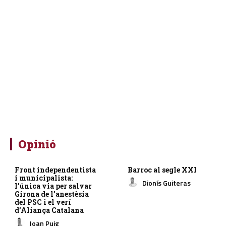
Opinió
Front independentista
Barroc al segle XXI
i municipalista:
Dionís Guiteras
l’única via per salvar
Girona de l’anestèsia
del PSC i el verí
d’Aliança Catalana
Joan Puig