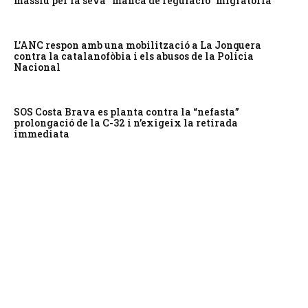
massiu per la seva “manca de regulació” migratòria
L’ANC respon amb una mobilització a La Jonquera
contra la catalanofòbia i els abusos de la Policia
Nacional
SOS Costa Brava es planta contra la “nefasta”
prolongació de la C-32 i n’exigeix la retirada
immediata