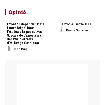
Opinió
Front independentista
Barroc al segle XXI
i municipalista:
Dionís Guiteras
l’única via per salvar
Girona de l’anestèsia
del PSC i el verí
d’Aliança Catalana
Joan Puig