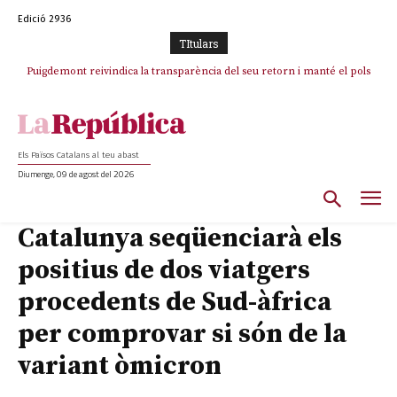
Edició 2936
TItulars
Puigdemont reivindica la transparència del seu retorn i manté el pols
ferm per la plena llibertat dels encausats
Els Països Catalans al teu abast
Diumenge, 09 de agost del 2026
Catalunya seqüenciarà els
positius de dos viatgers
procedents de Sud-àfrica
per comprovar si són de la
variant òmicron