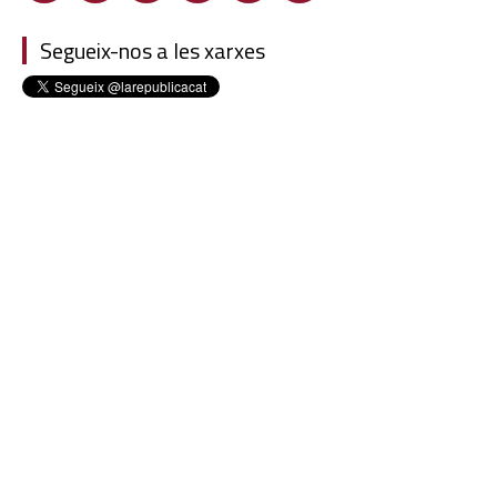
Segueix-nos a les xarxes