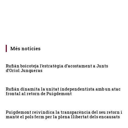
Més notícies
Rufián boicoteja l’estratègia d’acostament a Junts
d’Oriol Junqueras
Rufián dinamita la unitat independentista amb un atac
frontal al retorn de Puigdemont
Puigdemont reivindica la transparència del seu retorn i
manté el pols ferm per la plena llibertat dels encausats