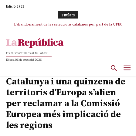
Edició 2933
TItulars
TV3 perd el lideratge després de 23 mesos: Una deriva sense continguts i
L’abandonament de les seleccions catalanes per part de la UFEC
en clau espanyola deixa el canal a mans de TVE
espanyolitza l’esport del país
Els Països Catalans al teu abast
Dijous, 06 de agost del 2026
Catalunya i una quinzena de
territoris d’Europa s’alien
per reclamar a la Comissió
Europea més implicació de
les regions