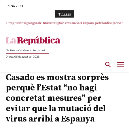
Edició 2933
TItulars
La “dignitat” a mitges de Marc Puigtió: renuncia a Girona pels àudios però
Junts exigeix que Catalunya quedi “fora” del repartiment dels menors
s’aferra als càrrecs remunerats de Sant Julià i el Consell Comarcal
migrants de Ceuta
Els Països Catalans al teu abast
Dijous, 06 de agost del 2026
Casado es mostra sorprès
perquè l’Estat “no hagi
concretat mesures” per
evitar que la mutació del
virus arribi a Espanya