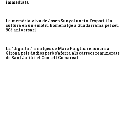
immediata
La memòria viva de Josep Sunyol uneix l’esport i la
cultura en un emotiu homenatge a Guadarrama pel seu
90è aniversari
La “dignitat” a mitges de Marc Puigtió: renuncia a
Girona pels àudios però s’aferra als càrrecs remunerats
de Sant Julià i el Consell Comarcal