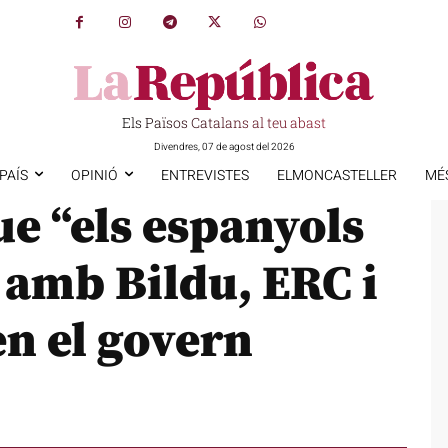
Els Països Catalans al teu abast
Divendres, 07 de agost del 2026
PAÍS
OPINIÓ
ENTREVISTES
ELMONCASTELLER
MÉ
e “els espanyols
 amb Bildu, ERC i
n el govern