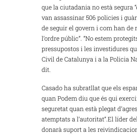
que la ciutadania no està segura “
van assassinar 506 policies i guàr
de seguir el govern i com han de r
l’ordre públic”. “No estem proteg
pressupostos i les investidures qu
Civil de Catalunya i a la Policia 
dit.
Casado ha subratllat que els esp
quan Podem diu que és qui exercirà
seguretat quan està plegat d’agr
atemptats a l’autoritat”.El líder de
donarà suport a les reivindicacio