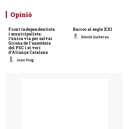
Opinió
Front independentista
Barroc al segle XXI
i municipalista:
Dionís Guiteras
l’única via per salvar
Girona de l’anestèsia
del PSC i el verí
d’Aliança Catalana
Joan Puig