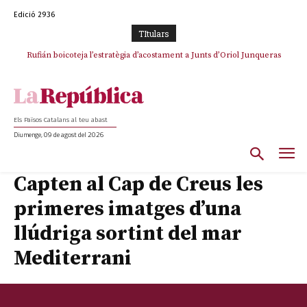
Edició 2936
TItulars
Rufián boicoteja l’estratègia d’acostament a Junts d’Oriol Junqueras
Els Països Catalans al teu abast
Diumenge, 09 de agost del 2026
Capten al Cap de Creus les
primeres imatges d’una
llúdriga sortint del mar
Mediterrani