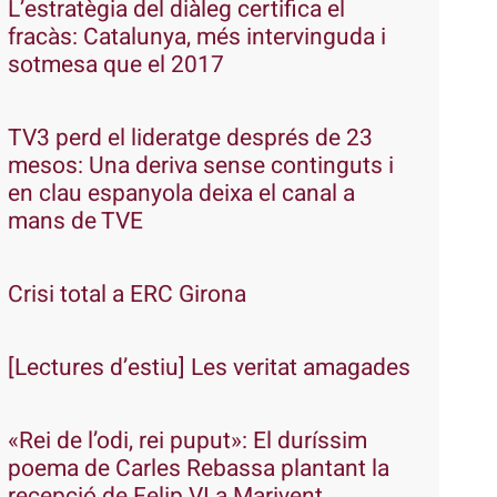
L’estratègia del diàleg certifica el
fracàs: Catalunya, més intervinguda i
sotmesa que el 2017
TV3 perd el lideratge després de 23
mesos: Una deriva sense continguts i
en clau espanyola deixa el canal a
mans de TVE
Crisi total a ERC Girona
[Lectures d’estiu] Les veritat amagades
«Rei de l’odi, rei puput»: El duríssim
poema de Carles Rebassa plantant la
recepció de Felip VI a Marivent