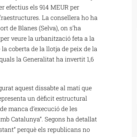
fer efectius els 914 MEUR per
fraestructures. La consellera ho ha
port de Blanes (Selva), on s’ha
per veure la urbanització feta a la
 la coberta de la llotja de peix de la
quals la Generalitat ha invertit 1,6
gurat aquest dissabte al matí que
presenta un dèficit estructural
i de manca d’execució de les
 amb Catalunya”. Segons ha detallat
stant” perquè els republicans no