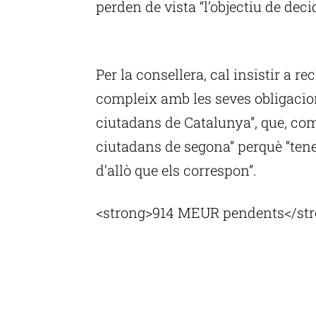
perden de vista “l’objectiu de decid
P
Per la consellera, cal insistir a re
compleix amb les seves obligacio
ciutadans de Catalunya”, que, co
ciutadans de segona” perquè “tene
d’allò que els correspon”.
<strong>914 MEUR pendents</st