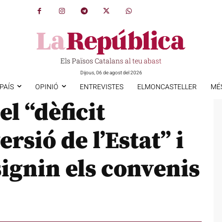
Els Països Catalans al teu abast
Dijous, 06 de agost del 2026
PAÍS
OPINIÓ
ENTREVISTES
ELMONCASTELLER
MÉ
l “dèficit
rsió de l’Estat” i
signin els convenis