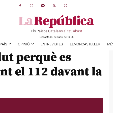
Els Països Catalans al teu abast
Dissabte, 08 de agost del 2026
PAÍS
OPINIÓ
ENTREVISTES
ELMONCASTELLER
MÉ
ut perquè es
t el 112 davant la