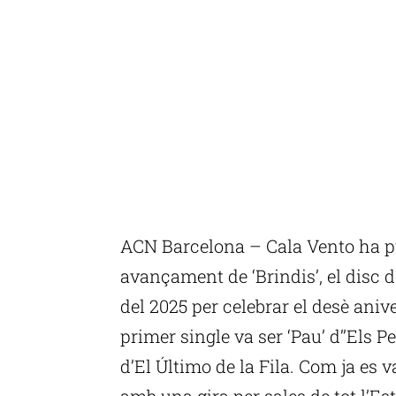
ACN Barcelona – Cala Vento ha pub
avançament de ‘Brindis’, el disc d
del 2025 per celebrar el desè aniv
primer single va ser ‘Pau’ d’’Els P
d’El Último de la Fila. Com ja es v
amb una gira per sales de tot l’Est