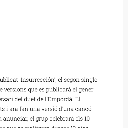
licat ‘Insurrección’, el segon single
e versions que es publicarà el gener
ersari del duet de l’Empordà. El
ets i ara fan una versió d’una cançó
a anunciar, el grup celebrarà els 10
at que es realitzarà durant 12 dies