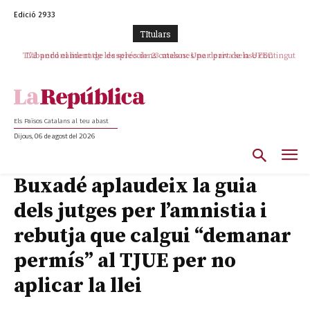
Edició 2933
TItulars
TV3 perd el lideratge després de 23 mesos: Una deriva sense continguts i
L’abandonament de les seleccions catalanes per part de la UFEC
en clau espanyola deixa el canal a mans de TVE
espanyolitza l’esport del país
Els Països Catalans al teu abast
Dijous, 06 de agost del 2026
Buxadé aplaudeix la guia
dels jutges per l’amnistia i
rebutja que calgui “demanar
permís” al TJUE per no
aplicar la llei