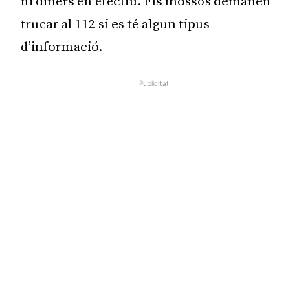
ni diners en efectiu. Els mossos demanen
trucar al 112 si es té algun tipus
d’informació.
Publicitat