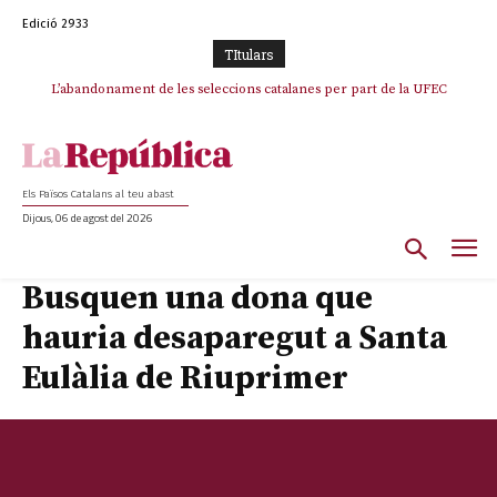
Edició 2933
TItulars
TV3 perd el lideratge després de 23 mesos: Una deriva sense continguts i
L’abandonament de les seleccions catalanes per part de la UFEC
en clau espanyola deixa el canal a mans de TVE
espanyolitza l’esport del país
Els Països Catalans al teu abast
Dijous, 06 de agost del 2026
Busquen una dona que
hauria desaparegut a Santa
Eulàlia de Riuprimer